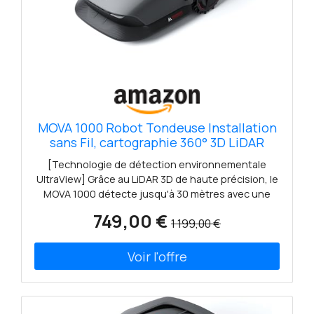
MOVA 1000 Robot Tondeuse Installation
sans Fil, cartographie 360° 3D LiDAR
jusqu'à 1000 m² évitement Intelligent
[Technologie de détection environnementale
des Obstacles. Contrôle Via App, Roues
UltraView] Grâce au LiDAR 3D de haute précision, le
Tout-Terrain, Coupe en U, Chargement
MOVA 1000 détecte jusqu'à 30 mètres avec une
Rapide
vue grand angle de 360° × 59° et une précision au
749,00 €
1 199,00 €
centimètre près. Il peut percevoir des
environnements 3D complexes en mouvement et
générer des données de nuages de points pour la
cartographie, l'évitement d'obstacles et d'autres
tâches. [Installation facile et rapide sans fil et
cartographie précise] Contrôlez à distance le
MOVA 1000 pour définir des limites virtuelles. Il