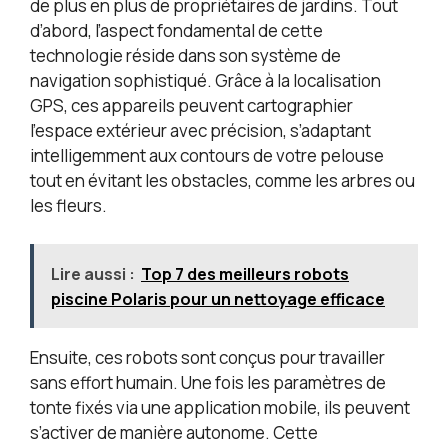
surveillance de votre pelouse. 【Sécurité
de plus en plus de propriétaires de jardins. Tout
Renforcée】Avec un niveau sonore inférieur à 60
d’abord, l’aspect fondamental de cette
décibels, ce robot est équipé d’un capteur
technologie réside dans son système de
d’inclinaison, d’un système de détection de
navigation sophistiqué. Grâce à la localisation
collisions et d’un bouton d’arrêt d’urgence. Il
GPS, ces appareils peuvent cartographier
s’arrête immédiatement en cas de soulèvement ou
de choc, assurant la protection de votre famille et
l’espace extérieur avec précision, s’adaptant
de vos animaux domestiques, pour une utilisation
intelligemment aux contours de votre pelouse
en toute sérénité. 【Couverture Optimale du
tout en évitant les obstacles, comme les arbres ou
Terrain】Le M800Plus combine 40 minutes de
les fleurs.
tonte régulière suivies de 60 minutes en mode
aléatoire pour combler efficacement toutes les
zones non tondues, alternant intelligemment
Lire aussi :
Top 7 des meilleurs robots
entre coupes verticales et horizontales. Il retourne
automatiquement à sa station de charge en cas de
piscine Polaris pour un nettoyage efficace
batterie faible ou de pluie, vous permettant de
profiter d’un entretien complet de votre pelouse
Ensuite, ces robots sont conçus pour travailler
sans aucun effort.
sans effort humain. Une fois les paramètres de
tonte fixés via une application mobile, ils peuvent
s’activer de manière autonome. Cette