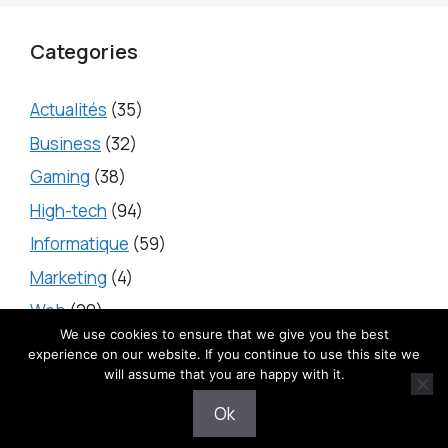
Categories
Actualités
(35)
Business
(32)
Gaming
(38)
High-tech
(94)
Informatique
(59)
Marketing
(4)
Web
(20)
We use cookies to ensure that we give you the best
experience on our website. If you continue to use this site we
will assume that you are happy with it.
2025 © iTecH -
Mentions légales
-
Contact
-
Politique
Ok
de Confidentialité