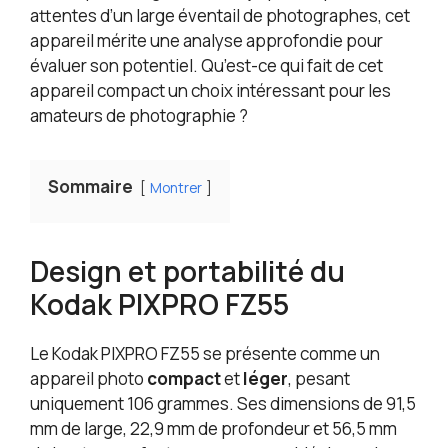
vloggers, le maquilleur, le vidéographe, le YouTuber,
portée de main. 【Protection renforcée intérieure
attentes d’un large éventail de photographes, cet
la famille, les amis, etc.
et extérieure】: L'extérieur rigide protège vos
appareil mérite une analyse approfondie pour
Kodak PIXPRO FZ55 16MP, FZ45 ou FZ43 Appareil
évaluer son potentiel. Qu’est-ce qui fait de cet
photo numérique contre les chutes. L’intérieur
appareil compact un choix intéressant pour les
doublé en velours empêche les rayures. Fermeture
amateurs de photographie ?
éclair fluide et poignée solide pour une utilisation
durable. 【Protection renforcée intérieure et
extérieure】: L'extérieur rigide protège vos Kodak
PIXPRO FZ55 16MP, FZ45 ou FZ43 Appareil photo
Sommaire
Montrer
numérique contre les chutes. L’intérieur doublé en
velours empêche les rayures. Fermeture éclair
fluide et poignée solide pour une utilisation
durable. 【Remarque】: Ce produit comprend
Design et portabilité du
uniquement 1 Étui pour appareil photo,1 Sangle de
Kodak PIXPRO FZ55
cou.Les Kodak PIXPRO FZ55 16MP,PIXPRO FZ45
16MP,PIXPRO FZ43 Appareil photo et les accessoires
ne sont pas inclus. Cette housse est parfaite pour
Le Kodak PIXPRO FZ55 se présente comme un
accompagner votre Kodak PIXPRO FZ55 Digital
appareil photo
compact
et
léger
, pesant
Camera au quotidien ou en déplacement.
uniquement 106 grammes. Ses dimensions de 91,5
mm de large, 22,9 mm de profondeur et 56,5 mm