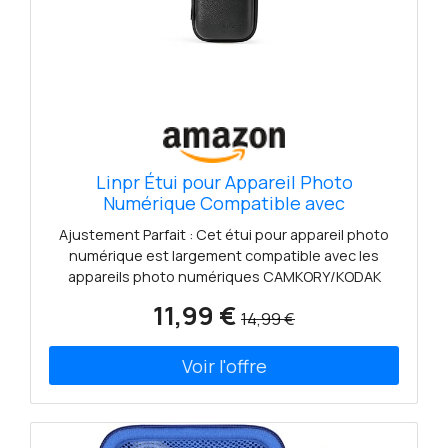
Linpr Étui pour Appareil Photo
Numérique Compatible avec
CAMKORY/pour Kodak PIXPRO FZ55/pour
Ajustement Parfait : Cet étui pour appareil photo
Lecran/pour VAHOIALD/pour Canon IXUS
numérique est largement compatible avec les
285 HS, Étui de Protection pour Appareil
appareils photo numériques CAMKORY/KODAK
Photo numérique (Noir)
pixpro fz45/55/Lecran/VAHOIALD/Canon IXUS.
11,99 €
14,99 €
Compact et portable, il se glisse facilement dans
les poches et les sacs à dos sans prendre
beaucoup de place. Dimensions extérieures : 13,2 x
9,9 x 4,5 cm Excellente Protection : Cet étui pour
appareil photo numérique est fabriqué en coque
EVA avec une excellente capacité d'étanchéité, de
résistance à l'usure, d'absorption des chocs et de