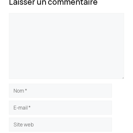
Laisser un commentaire
Commentaire
Nom
E-
mail
Site
web