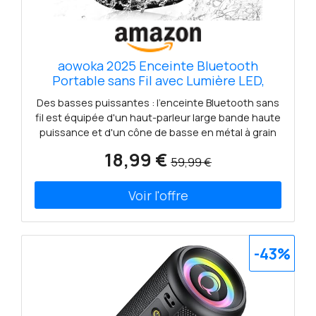
aowoka 2025 Enceinte Bluetooth
Portable sans Fil avec Lumière LED,
Bluetooth 5.4, 24 hrs, Basses Puissantes,
Des basses puissantes : l'enceinte Bluetooth sans
Surround Stéréo, Étanche IPX7, Idéal
fil est équipée d'un haut-parleur large bande haute
pour Les Voyages/Sport/Fêtes/Cyclisme
puissance et d'un cône de basse en métal à grain
CD, qui produit des basses profondes et
18,99 €
59,99 €
puissantes, vous donnant l'impression d'être au
milieu d'une scène musicale. Autonomie de 24
heures : Intégrant une batterie Li-ion rechargeable
de 1800 mAh, le haut-parleur Bluetooth portable
offre une autonomie de plus de 24 heures par
charge (l'autonomie dépend de l'éclairage, du
-43%
volume et du type de musique). Microphone
intégré pour les appels mains libres. Bluetooth 5.4
et large compatibilité : L'enceinte extérieure sans fil
adopte la technologie avancée Bluetooth 5.4.
Connexion rapide et stable, 1 seconde suffit pour