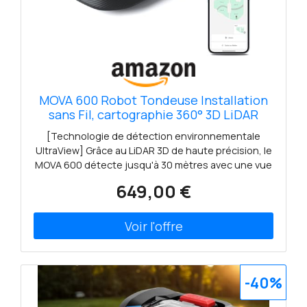
MOVA 600 Robot Tondeuse Installation
sans Fil, cartographie 360° 3D LiDAR
jusqu'à 600 m², évitement Intelligent des
[Technologie de détection environnementale
Obstacles. Contrôle Via App, Coupe en
UltraView] Grâce au LiDAR 3D de haute précision, le
U, Silencieux, alertes de sécurité.
MOVA 600 détecte jusqu'à 30 mètres avec une vue
grand angle de 360° × 59° et une précision au
649,00 €
centimètre près. Il peut percevoir des
environnements 3D complexes en mouvement et
générer des données de nuages de points pour la
cartographie, l'évitement d'obstacles et d'autres
tâches. [Installation facile et rapide sans fil et
cartographie précise] Contrôlez à distance le
-40%
MOVA 600 pour définir des limites virtuelles. Il
perçoit de manière transparente son