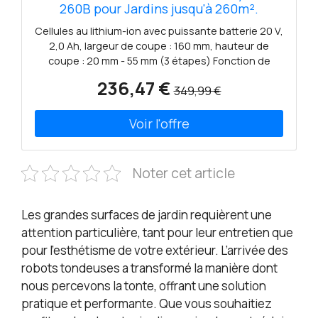
260B pour Jardins jusqu'à 260m².
Noir/Orange
Cellules au lithium-ion avec puissante batterie 20 V,
2,0 Ah, largeur de coupe : 160 mm, hauteur de
coupe : 20 mm - 55 mm (3 étapes) Fonction de
coupe des bords pour garder le jardin propre et
236,47 €
349,99 €
bien rangé Utilisation facile, contrôle Bluetooth et
application et fonctionnement simple pour
permettre une utilisation très facile lors du réglage
de l'heure. Pour un jardin plus sain : grâce au
système de paillage pratique, les brins d'herbe
sont tondus paillis par paillis et répartis sur la
Noter cet article
pelouse afin qu'ils puissent rester en place comme
engrais.
Les grandes surfaces de jardin requièrent une
attention particulière, tant pour leur entretien que
pour l’esthétisme de votre extérieur. L’arrivée des
robots tondeuses a transformé la manière dont
nous percevons la tonte, offrant une solution
pratique et performante. Que vous souhaitiez