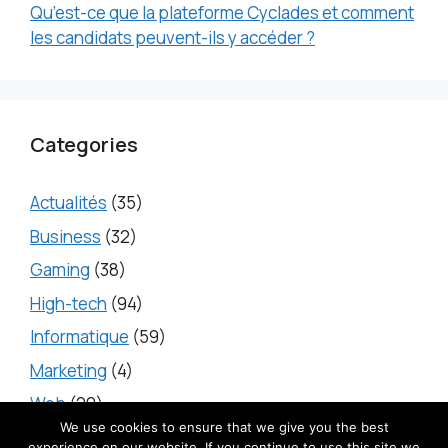
Qu’est-ce que la plateforme Cyclades et comment
les candidats peuvent-ils y accéder ?
Categories
Actualités
(35)
Business
(32)
Gaming
(38)
High-tech
(94)
Informatique
(59)
Marketing
(4)
Web
(20)
We use cookies to ensure that we give you the best
experience on our website. If you continue to use this site we