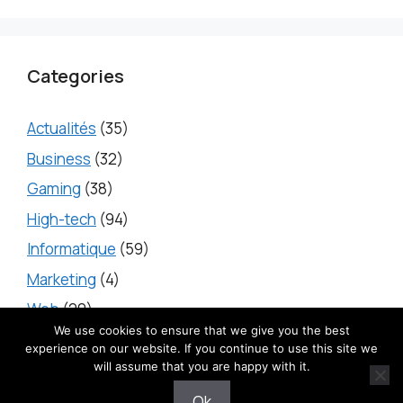
Categories
Actualités
(35)
Business
(32)
Gaming
(38)
High-tech
(94)
Informatique
(59)
Marketing
(4)
Web
(20)
We use cookies to ensure that we give you the best
experience on our website. If you continue to use this site we
will assume that you are happy with it.
2025 © iTecH -
Mentions légales
-
Contact
-
Politique
Ok