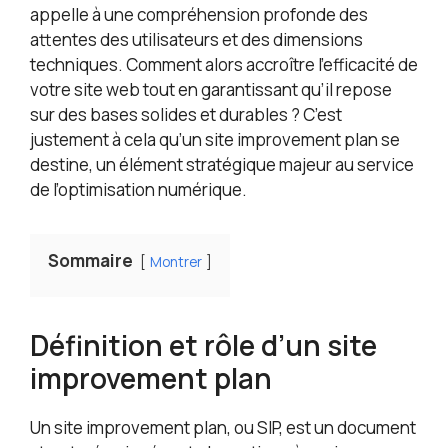
cadeau : que ce soit pour un anniversaire, des
appelle à une compréhension profonde des
vacances ou une pendaison de crémaillère, ces
attentes des utilisateurs et des dimensions
panneaux seront certainement appréciés par les
techniques. Comment alors accroître l’efficacité de
amateurs de vintage et les amateurs de décoration
votre site web tout en garantissant qu’il repose
d'intérieur.
sur des bases solides et durables ? C’est
justement à cela qu’un site improvement plan se
destine, un élément stratégique majeur au service
de l’optimisation numérique.
Sommaire
Montrer
Définition et rôle d’un site
improvement plan
Un site improvement plan, ou SIP, est un document