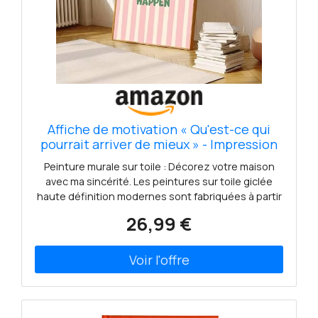
Affiche de motivation « Qu'est-ce qui
pourrait arriver de mieux » - Impression
sur toile minimaliste avec citation
Peinture murale sur toile : Décorez votre maison
positive et rayures - Décoration murale à
avec ma sincérité. Les peintures sur toile giclée
la dopamine (30 x 50 cm, sans cadre)
haute définition modernes sont fabriquées à partir
toile robuste avec des encres de qualité
26,99 €
supérieure ajoutée pour donner une belle couleur
à votre décor Impression haute définition giclée,
photo imprimée sur toile de qualité
supérieure.Cette impression sur toile vraiment
sympa, habille bien le mur et donne une touche de
vacance.Une fusion d'art et de nature, cette
peintures sur toile embellit notre salon Cette