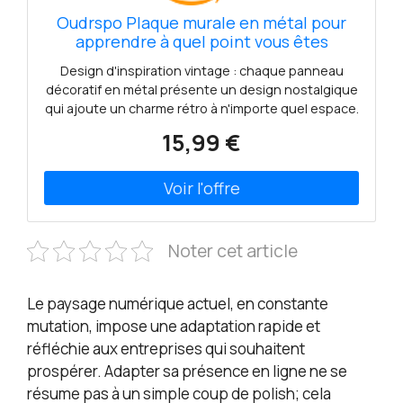
Oudrspo Plaque murale en métal pour
apprendre à quel point vous êtes
important, signe en étain Vintage, décor
Design d'inspiration vintage : chaque panneau
de bibliothèque de salle de classe, 12x16
décoratif en métal présente un design nostalgique
pouces
qui ajoute un charme rétro à n'importe quel espace.
Cette décoration murale en métal est largement
15,99 €
utilisée dans les bars, pubs, restaurants, trous
d'égout, garages, maisons, cafés, cuisines,
restaurants, billards. chambres, idéales pour les
hôtels ou les bureaux. Taille: environ 8 pouces x 12
pouces (20x30 cm)/12 pouces x 16 pouces (30x40
cm) Construction en métal durable : fabriquées à
Noter cet article
partir de métal de haute qualité, nos panneaux
sont conçus pour durer. Avec une construction
robuste et une finition résistante à la rouille, ils
Le paysage numérique actuel, en constante
conviennent à une utilisation intérieure et
mutation, impose une adaptation rapide et
extérieure. Facile à accrocher : notre décoration en
réfléchie aux entreprises qui souhaitent
métal est livrée avec des trous pré-percés et
prospérer. Adapter sa présence en ligne ne se
comprend le matériel de montage, ce qui facilite
son accroche où vous le souhaitez. Excellente idée
résume pas à un simple coup de polish; cela