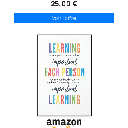
25,00 €
par âge et la langue du produit, l'étiquetage ou les
instructions. <ul><li>Carnet A5 relié en lin. </li>
<li>210 x 148 mm 192 pages </li><li>Papier Munken
100 g (acide*) avec grille à points imprimée. </li>
</ul>