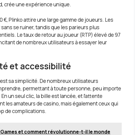
rd, crée une expérience unique.
00 €, Plinko attire une large gamme de joueurs. Les
 sans se ruiner, tandis que les parieurs plus
ntiels. Le taux de retour au joueur (RTP) élevé de 97
ncitant de nombreux utilisateurs à essayer leur
ité et accessibilité
 est sa simplicité. De nombreux utilisateurs
omprendre, permettant à toute personne, peu importe
un seul clic, la bille est lancée, et l’attente
ent les amateurs de casino, mais également ceux qui
p de complications.
Games et comment révolutionne-t-il le monde