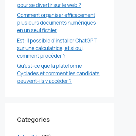
pour se divertir sur le web ?
Comment organiser efficacement
plusieurs documents numériques
en un seul fichier
Est-il possible d’installer ChatGPT
sur une calculatrice, et si oui,
comment procéder ?
Qu’est-ce que la plateforme
Cyclades et comment les candidats
peuvent-ils y accéder ?
Categories