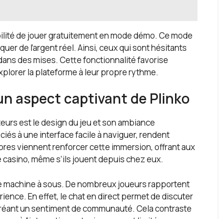
bilité de jouer gratuitement en mode démo. Ce mode
quer de l’argent réel. Ainsi, ceux qui sont hésitants
 dans des mises. Cette fonctionnalité favorise
xplorer la plateforme à leur propre rythme.
un aspect captivant de Plinko
ateurs est le design du jeu et son ambiance
iés à une interface facile à naviguer, rendent
nores viennent renforcer cette immersion, offrant aux
e casino, même s’ils jouent depuis chez eux.
le machine à sous. De nombreux joueurs rapportent
rience. En effet, le chat en direct permet de discuter
 créant un sentiment de communauté. Cela contraste