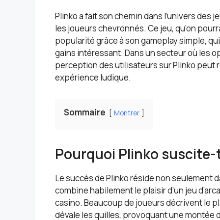
Plinko a fait son chemin dans l’univers des j
les joueurs chevronnés. Ce jeu, qu’on pourrai
popularité grâce à son gameplay simple, qui 
gains intéressant. Dans un secteur où les 
perception des utilisateurs sur Plinko peut
expérience ludique.
Sommaire
Montrer
Pourquoi Plinko suscite-
Le succès de Plinko réside non seulement da
combine habilement le plaisir d’un jeu d’arca
casino. Beaucoup de joueurs décrivent le pla
dévale les quilles, provoquant une montée 