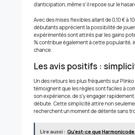
d’anticipation, même s’il repose sur le hasa
Avec des mises flexibles allant de 0,10 € à 1
débutants apprécient la possibilité de jouer
expérimentés sont attirés par les gains pote
% contribue également à cette popularité, i
chance.
Les avis positifs : simplic
Un des retours les plus fréquents sur Plinko
témoignent que les règles sont faciles à c
son expérience, de s’y engager rapidement. En 
débute. Cette simplicité attire non seulem
recherchent un moment de détente sans tro
Lire aussi :
Qu'est-ce que Harmonicode 