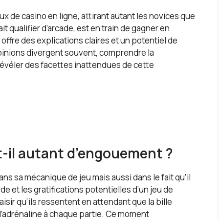
eux de casino en ligne, attirant autant les novices que
t qualifier d’arcade, est en train de gagner en
offre des explications claires et un potentiel de
opinions divergent souvent, comprendre la
 révéler des facettes inattendues de cette
t-il autant d’engouement ?
ns sa mécanique de jeu mais aussi dans le fait qu’il
de et les gratifications potentielles d’un jeu de
isir qu’ils ressentent en attendant que la bille
d’adrénaline à chaque partie. Ce moment