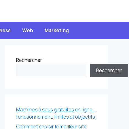
ness
Web
Marketing
Rechercher
Rechercher
Machines à sous gratuites en ligne :
fonctionnement, limites et objectifs
Comment choisir le meilleur site