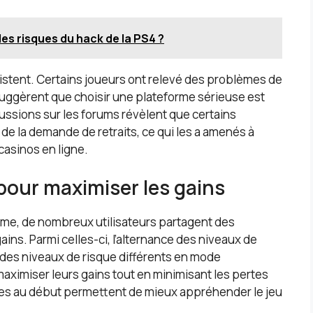
les risques du hack de la PS4 ?
stent. Certains joueurs ont relevé des problèmes de
 suggèrent que choisir une plateforme sérieuse est
cussions sur les forums révèlent que certains
 de la demande de retraits, ce qui les a amenés à
 casinos en ligne.
pour maximiser les gains
rme, de nombreux utilisateurs partagent des
ins. Parmi celles-ci, l’alternance des niveaux de
 des niveaux de risque différents en mode
aximiser leurs gains tout en minimisant les pertes
stes au début permettent de mieux appréhender le jeu