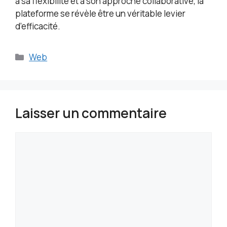
à sa flexibilité et à son approche collaborative, la
plateforme se révèle être un véritable levier
d’efficacité.
Catégories
Web
Laisser un commentaire
Commentaire