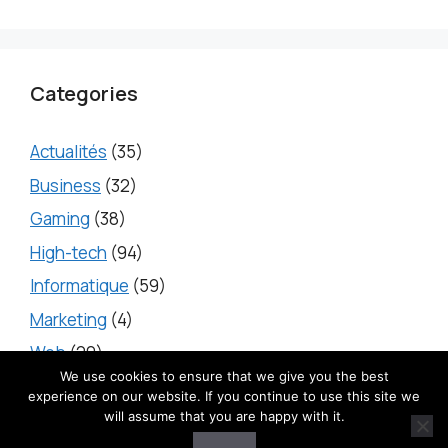
Categories
Actualités
(35)
Business
(32)
Gaming
(38)
High-tech
(94)
Informatique
(59)
Marketing
(4)
Web
(20)
We use cookies to ensure that we give you the best
experience on our website. If you continue to use this site we
will assume that you are happy with it.
2025 © iTecH -
Mentions légales
-
Contact
-
Politique