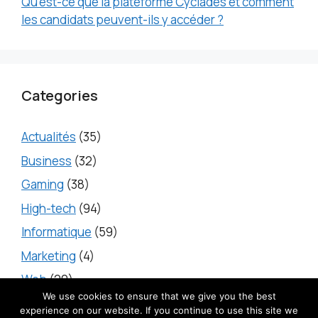
Qu’est-ce que la plateforme Cyclades et comment
les candidats peuvent-ils y accéder ?
Categories
Actualités
(35)
Business
(32)
Gaming
(38)
High-tech
(94)
Informatique
(59)
Marketing
(4)
Web
(20)
We use cookies to ensure that we give you the best
experience on our website. If you continue to use this site we