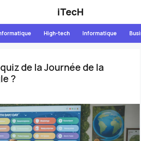
iTecH
nformatique
High-tech
Informatique
Busi
uiz de la Journée de la
le ?