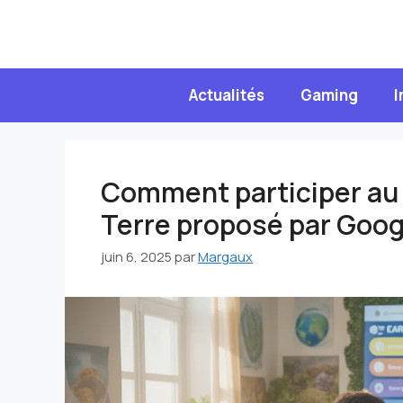
Aller
au
contenu
Actualités
Gaming
I
Comment participer au q
Terre proposé par Goog
juin 6, 2025
par
Margaux