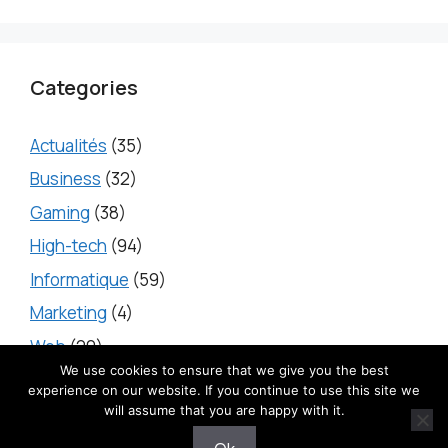
Categories
Actualités
(35)
Business
(32)
Gaming
(38)
High-tech
(94)
Informatique
(59)
Marketing
(4)
Web
(20)
We use cookies to ensure that we give you the best
experience on our website. If you continue to use this site we
will assume that you are happy with it.
2025 © iTecH -
Mentions légales
-
Contact
-
Politique