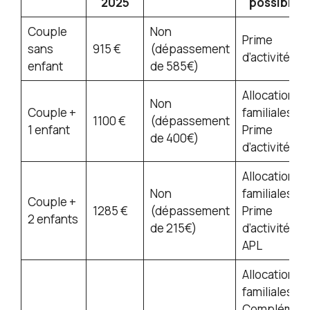
2025
possibles
Couple
Non
Prime
sans
915 €
(dépassement
d’activité
enfant
de 585€)
Allocations
Non
Couple +
familiales,
1100 €
(dépassement
1 enfant
Prime
de 400€)
d’activité
Allocations
Non
familiales,
Couple +
1285 €
(dépassement
Prime
2 enfants
de 215€)
d’activité,
APL
Allocations
familiales,
Complémen