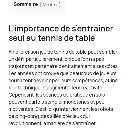
Sommaire
facile à transporter et à ranger : idéal pour les sous-
Montrer
sols, les clubs ou les entraînements en
déplacement. Sa grande capacité de 90 balles évite
les remplissages fréquents 【CONCEPTION
L’importance de s’entraîner
MODULAIRE + MOTELILLES ROTATIVES INTUITIVES】
Ce lanceur de balles de tennis de table est équipé
seul au tennis de table
d'un bac à balles entièrement amovible pour un
rangement et un transport pratiques. Des molettes
Améliorer son jeu de tennis de table peut sembler
rotatives intuitives permettent un réglage simple
de la fréquence d'alimentation et des types de
un défi, particulièrement lorsque l’on n’a pas
balles, offrant une personnalisation précise
toujours un partenaire d’entraînement à ses côtés.
adaptée aux débutants, aux joueurs
Les années ont prouvé que beaucoup de joueurs
intermédiaires et aux athlètes confirmés
souhaitent développer leurs compétences, affiner
【INSTALLATION SANS OUTILS NI PINCES】Préparez-
leur technique et augmenter leur réactivité.
vous à l'entraînement en quelques secondes avec
ce serveur de tennis de table programmable :
Cependant, les séances de pratique en solo
aucun outil ni pince n'est nécessaire pour
peuvent parfois sembler monotones et peu
l'installation. Ajustez facilement la position et
motivantes. C’est ici qu’interviennent les robots
l'angle de la machine sur la table pour créer des
de ping-pong, des alliés précieux qui
exercices personnalisés, parfaits pour la pratique
révolutionnent la manière de s’entraîner.
individuelle, les matchs amicaux ou les moments de