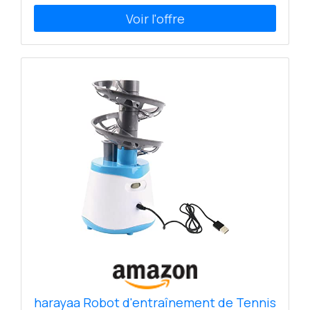
balle sur le court d'avant en arrière pour la garder
en mouvement et obtenir un point à chaque
rebond. Pour augmenter la difficulté, on peut
passer du mode débutant au mode expert. Le jeu
réagit avec sons et lumières. 1 joueur ou plus.
Temps de la partie : environ 15 minutes. Âge
recommandé : à partir de 8 ans. Accessoires inclus :
surface de jeu Tiny Pong, 1 poignée, 1 filet, 1 balle
et les règles du jeu en français. Requiert 3 piles
alcalines AAA de 1,5V (non incluses). Vous aimez les
jeux de société et partager un moment en famille
ou entre amis ? Tiny Pong est le jeu parfait à offrir
en cadeau pour les enfants, filles et garçons de 8
ans, 9 ans, 10 ans et plus. Valeur éducative : se
concentrer, observer, développer l'adresse.
harayaa Robot d'entraînement de Tennis