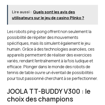
détente en famille 【ADAPTATION À TOUS LES
NIVEAUX + UTILISATION MULTIPLE】Ce serveur de
tennis de table s'adapte aux joueurs de tous
Lire aussi :
Quels sont les avis des
niveaux, grâce à ses modes multi-balles et ses
utilisateurs sur le jeu de casino Plinko ?
réglages entièrement ajustables pour une
progression continue. Il convient à la pratique à
domicile, aux programmes scolaires, aux
Les robots ping-pong offrent non seulement la
entraînements en club et à l'entraînement
possibilité de répéter des mouvements
professionnel, ce qui en fait un outil polyvalent
spécifiques, mais ils simulent également le jeu
pour tous les passionnés de tennis de table
humain. Grâce à des technologies avancées, ces
appareils permettent de réaliser des exercices
variés, rendant l’entraînement à la fois ludique et
efficace. Plonger dans le monde des robots de
tennis de table ouvre un éventail de possibilités
pour tout passionné cherchant à se perfectionner.
JOOLA TT-BUDDY V300 : le
choix des champions