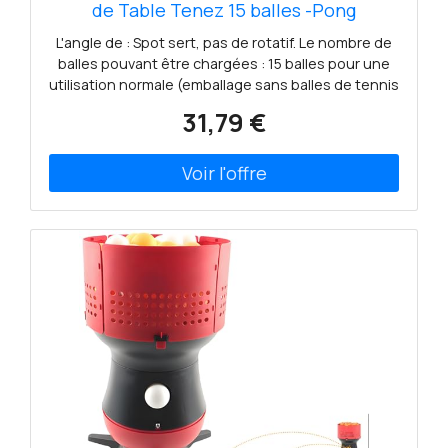
de Table Tenez 15 balles -Pong
Accessoires de Tennis de Table
L'angle de : Spot sert, pas de rotatif. Le nombre de
Entraînez-Vous Machine -Pong
balles pouvant être chargées : 15 balles pour une
Automatique
utilisation normale (emballage sans balles de tennis
de table). Matériau : matériau de haute qualité,
31,79 €
robuste et durable, plus durable, simple et facile à
apprendre, et adapté à toutes sortes de
personnes. Compact et portable : corps léger,
facile à transporter, adapté pour l'intérieur et
l'extérieur. Fréquence de service : le nombre de
services est d'environ 15 par minute et la machine
de service sert une fois toutes les 4 à 6 secondes.