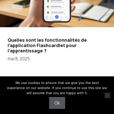
Quelles sont les fonctionnalités de
l’application Flashcardlet pour
l’apprentissage ?
mai 8, 2025
We use cookies to ensure that we give you the best
experience on our website. If you continue to use this site we
will assume that you are happy with it.
2025 © iTecH -
Mentions légales
-
Contact
-
Politique
de Confidentialité
Ok